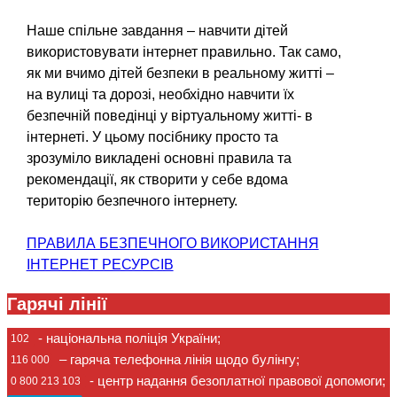
Наше спільне завдання – навчити дітей
використовувати інтернет правильно. Так само,
як ми вчимо дітей безпеки в реальному житті –
на вулиці та дорозі, необхідно навчити їх
безпечній поведінці у віртуальному житті- в
інтернеті. У цьому посібнику просто та
зрозуміло викладені основні правила та
рекомендації, як створити у себе вдома
територію безпечного інтернету.
ПРАВИЛА БЕЗПЕЧНОГО ВИКОРИСТАННЯ
ІНТЕРНЕТ РЕСУРСІВ
Гарячі лінії
- національна поліція України;
102
– гаряча телефонна лінія щодо булінгу;
116 000
- центр надання безоплатної правової допомоги;
0 800 213 103