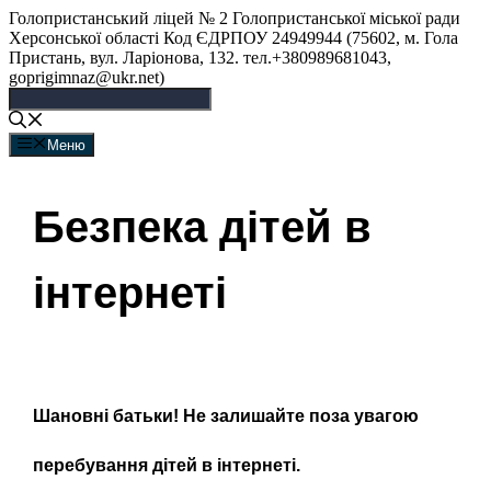
Перейти
Голопристанський ліцей № 2 Голопристанської міської ради
до
Херсонської області Код ЄДРПОУ 24949944 (75602, м. Гола
вмісту
Пристань, вул. Ларіонова, 132. тел.+380989681043,
goprigimnaz@ukr.net)
Меню
Безпека дітей в
інтернеті
Шановні батьки! Не залишайте поза увагою
перебування дітей в інтернеті.