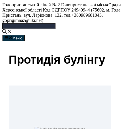
Перейти
Голопристанський ліцей № 2 Голопристанської міської ради
до
Херсонської області Код ЄДРПОУ 24949944 (75602, м. Гола
вмісту
Пристань, вул. Ларіонова, 132. тел.+380989681043,
goprigimnaz@ukr.net)
Меню
Протидія булінгу